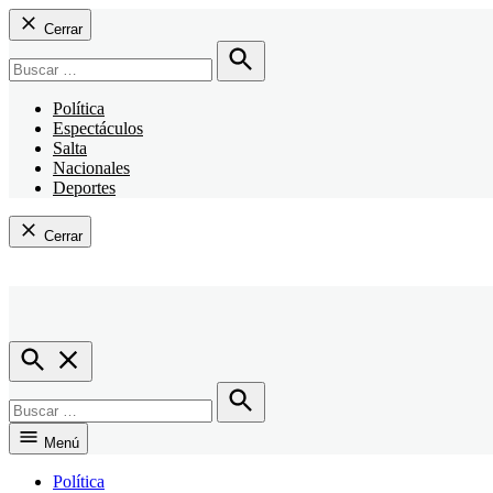
Cerrar
Buscar:
Buscar
Política
Espectáculos
Salta
Nacionales
Deportes
Cerrar
Saltar
al
contenido
Open
Search
Buscar:
Buscar
Menú
Política